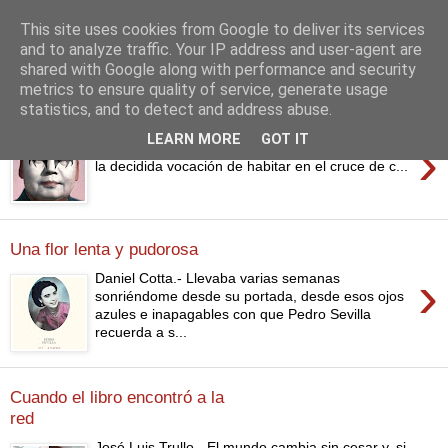
This site uses cookies from Google to deliver its services
and to analyze traffic. Your IP address and user-agent are
shared with Google along with performance and security
▼
metrics to ensure quality of service, generate usage
statistics, and to detect and address abuse.
Uroboro es una revista electrónica que ya ha
›
LEARN MORE
GOT IT
cumplido su duodécimo aniversario de vida, con
la decidida vocación de habitar en el cruce de c...
Una flor lenta y pudorosa
›
Daniel Cotta.- Llevaba varias semanas
sonriéndome desde su portada, desde esos ojos
azules e inapagables con que Pedro Sevilla
recuerda a s...
Cuando el libro encontró a la
red
José Luis Trullo.- El mundo cambia sin cesar y, si