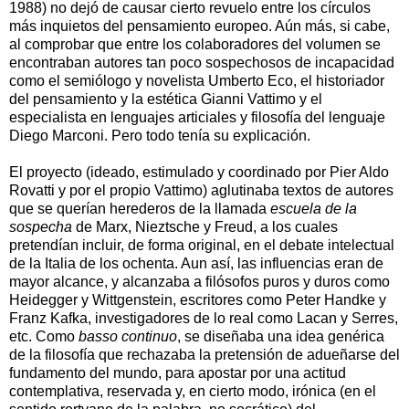
1988) no dejó de causar cierto revuelo entre los círculos
más inquietos del pensamiento europeo. Aún más, si cabe,
al comprobar que entre los colaboradores del volumen se
encontraban autores tan poco sospechosos de incapacidad
como el semiólogo y novelista Umberto Eco, el historiador
del pensamiento y la estética Gianni Vattimo y el
especialista en lenguajes articiales y filosofía del lenguaje
Diego Marconi. Pero todo tenía su explicación.
El proyecto (ideado, estimulado y coordinado por Pier Aldo
Rovatti y por el propio Vattimo) aglutinaba textos de autores
que se querían herederos de la llamada
escuela de la
sospecha
de Marx, Nieztsche y Freud, a los cuales
pretendían incluir, de forma original, en el debate intelectual
de la Italia de los ochenta. Aun así, las influencias eran de
mayor alcance, y alcanzaba a filósofos puros y duros como
Heidegger y Wittgenstein, escritores como Peter Handke y
Franz Kafka, investigadores de lo real como Lacan y Serres,
etc. Como
basso continuo
, se diseñaba una idea genérica
de la filosofía que rechazaba la pretensión de adueñarse del
fundamento del mundo, para apostar por una actitud
contemplativa, reservada y, en cierto modo, irónica (en el