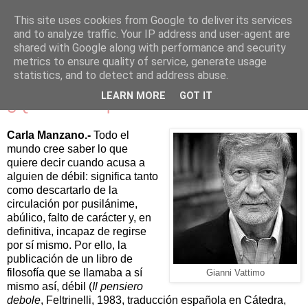
This site uses cookies from Google to deliver its services
and to analyze traffic. Your IP address and user-agent are
shared with Google along with performance and security
▼
metrics to ensure quality of service, generate usage
statistics, and to detect and address abuse.
LEARN MORE
GOT IT
¿Qué fue del pensamiento débil?
Carla Manzano.-
Todo el
mundo cree saber lo que
quiere decir cuando acusa a
alguien de débil: significa tanto
como descartarlo de la
circulación por pusilánime,
abúlico, falto de carácter y, en
definitiva, incapaz de regirse
por sí mismo. Por ello, la
publicación de un libro de
filosofía que se llamaba a sí
Gianni Vattimo
mismo así, débil (
Il pensiero
debole
, Feltrinelli, 1983, traducción española en Cátedra,