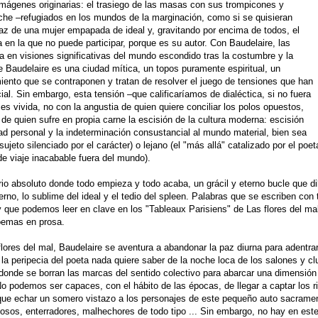
imágenes originarias: el trasiego de las masas con sus trompicones y
che –refugiados en los mundos de la marginación, como si se quisieran
ugaz de una mujer empapada de ideal y, gravitando por encima de todos, el
en la que no puede participar, porque es su autor. Con Baudelaire, las
ma en visiones significativas del mundo escondido tras la costumbre y la
e Baudelaire es una ciudad mítica, un topos puramente espiritual, un
nto que se contraponen y tratan de resolver el juego de tensiones que han
al. Sin embargo, esta tensión –que calificaríamos de dialéctica, si no fuera
es vivida, no con la angustia de quien quiere conciliar los polos opuestos,
 de quien sufre en propia carne la escisión de la cultura moderna: escisión
dad personal y la indeterminación consustancial al mundo material, bien sea
ujeto silenciado por el carácter) o lejano (el "más allá" catalizado por el poeta
e viaje inacabable fuera del mundo).
orio absoluto donde todo empieza y todo acaba, un grácil y eterno bucle que dib
ierno, lo sublime del ideal y el tedio del spleen. Palabras que se escriben con
y que podemos leer en clave en los "Tableaux Parisiens" de Las flores del ma
oemas en prosa.
lores del mal, Baudelaire se aventura a abandonar la paz diurna para adentrar
 la peripecia del poeta nada quiere saber de la noche loca de los salones y cl
 donde se borran las marcas del sentido colectivo para abarcar una dimensión p
 No podemos ser capaces, con el hábito de las épocas, de llegar a captar los 
que echar un somero vistazo a los personajes de este pequeño auto sacramenta
sos, enterradores, malhechores de todo tipo ... Sin embargo, no hay en este 