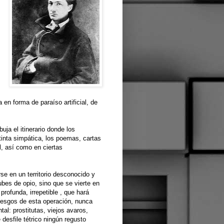
 en forma de paraíso artificial, de
uja el itinerario donde los
 tinta simpática, los poemas, cartas
l, así como en ciertas
se en un territorio desconocido y
ubes de opio, sino que se vierte en
rofunda, irrepetible , que hará
riesgos de esta operación, nunca
l: prostitutas, viejos avaros,
desfile tétrico ningún regusto