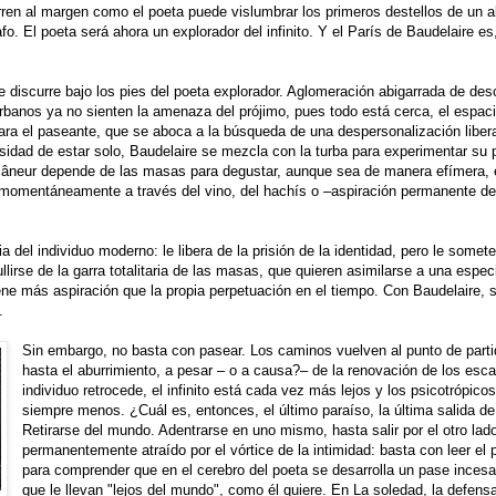
ren al margen como el poeta puede vislumbrar los primeros destellos de un a
 El poeta será ahora un explorador del infinito. Y el París de Baudelaire es, 
 discurre bajo los pies del poeta explorador. Aglomeración abigarrada de d
rbanos ya no sienten la amenaza del prójimo, pues todo está cerca, el espac
para el paseante, que se aboca a la búsqueda de una despersonalización liber
sidad de estar solo, Baudelaire se mezcla con la turba para experimentar su
 flâneur depende de las masas para degustar, aunque sea de manera efímera, el 
 momentáneamente a través del vino, del hachís o –aspiración permanente d
ia del individuo moderno: le libera de la prisión de la identidad, pero le somet
llirse de la garra totalitaria de las masas, que quieren asimilarse a una esp
ene más aspiración que la propia perpetuación en el tiempo. Con Baudelaire, s
.
Sin embargo, no basta con pasear. Los caminos vuelven al punto de partid
hasta el aburrimiento, a pesar – o a causa?– de la renovación de los esc
individuo retrocede, el infinito está cada vez más lejos y los psicotrópic
siempre menos. ¿Cuál es, entonces, el último paraíso, la última salida 
Retirarse del mundo. Adentrarse en uno mismo, hasta salir por el otro la
permanentemente atraído por el vórtice de la intimidad: basta con leer el
para comprender que en el cerebro del poeta se desarrolla un pase ince
que le llevan "lejos del mundo", como él quiere. En La soledad, la defen