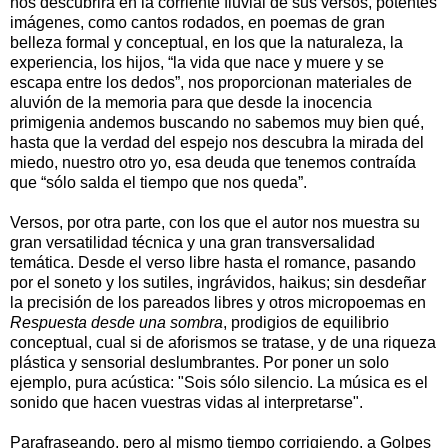
nos descubrirá en la corriente fluvial de sus versos, potentes
imágenes, como cantos rodados, en poemas de gran
belleza formal y conceptual, en los que la naturaleza, la
experiencia, los hijos, “la vida que nace y muere y se
escapa entre los dedos”, nos proporcionan materiales de
aluvión de la memoria para que desde la inocencia
primigenia andemos buscando no sabemos muy bien qué,
hasta que la verdad del espejo nos descubra la mirada del
miedo, nuestro otro yo, esa deuda que tenemos contraída
que “sólo salda el tiempo que nos queda”.
Versos, por otra parte, con los que el autor nos muestra su
gran versatilidad técnica y una gran transversalidad
temática. Desde el verso libre hasta el romance, pasando
por el soneto y los sutiles, ingrávidos, haikus; sin desdeñar
la precisión de los pareados libres y otros micropoemas en
Respuesta desde una sombra
, prodigios de equilibrio
conceptual, cual si de aforismos se tratase, y de una riqueza
plástica y sensorial deslumbrantes. Por poner un solo
ejemplo, pura acústica: "Sois sólo silencio. La música es el
sonido que hacen vuestras vidas al interpretarse".
Parafraseando, pero al mismo tiempo corrigiendo, a Golpes