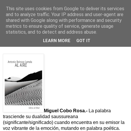
This site uses cookies from Google to deliver its services
and to analyze traffic. Your IP address and user-agent are
shared with Google along with performance and security
▼
metrics to ensure quality of service, generate usage
statistics, and to detect and address abuse.
Los buenos vientos de Reinoso Lamela
LEARN MORE
GOT IT
Miguel Cobo Rosa.-
La palabra
trasciende su dualidad saussureana
(significante/significado) cuando encuentra en su emisor la
voz vibrante de la emoción, mutando en palabra poética.