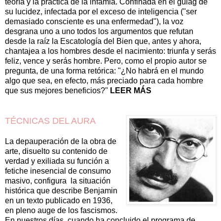
teoría y la práctica de la infamia. Confinada en el gulag de
su lucidez, infectada por el exceso de inteligencia ("ser
demasiado consciente es una enfermedad"), la voz
desgrana uno a uno todos los argumentos que refutan
desde la raíz la Escatología del Bien que, antes y ahora,
chantajea a los hombres desde el nacimiento: triunfa y serás
feliz, vence y serás hombre. Pero, como el propio autor se
pregunta, de una forma retórica: "¿No habrá en el mundo
algo que sea, en efecto, más preciado para cada hombre
que sus mejores beneficios?"
LEER MÁS
TÉCNICAS DEL AURA
La depauperación de la obra de
arte, disuelto su contenido de
verdad y exiliada su función a
fetiche inesencial de consumo
masivo, configura la situación
histórica que describe Benjamin
en un texto publicado en 1936,
en pleno auge de los fascismos.
En nuestros días, cuando ha concluido el programa de