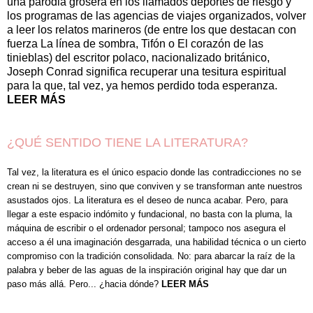
una parodia grosera en los llamados deportes de riesgo y
los programas de las agencias de viajes organizados, volver
a leer los relatos marineros (de entre los que destacan con
fuerza La línea de sombra, Tifón o El corazón de las
tinieblas) del escritor polaco, nacionalizado británico,
Joseph Conrad significa recuperar una tesitura espiritual
para la que, tal vez, ya hemos perdido toda esperanza.
LEER MÁS
¿QUÉ SENTIDO TIENE LA LITERATURA?
Tal vez, la literatura es el único espacio donde las contradicciones no se
crean ni se destruyen, sino que conviven y se transforman ante nuestros
asustados ojos. La literatura es el deseo de nunca acabar.
Pero, para
llegar a este espacio indómito y fundacional, no basta con la pluma, la
máquina de escribir o el ordenador personal; tampoco nos asegura el
acceso a él una imaginación desgarrada, una habilidad técnica o un cierto
compromiso con la tradición consolidada. No: para abarcar la raíz de la
palabra y beber de las aguas de la inspiración original hay que dar un
paso más allá. Pero... ¿hacia dónde?
LEER MÁS