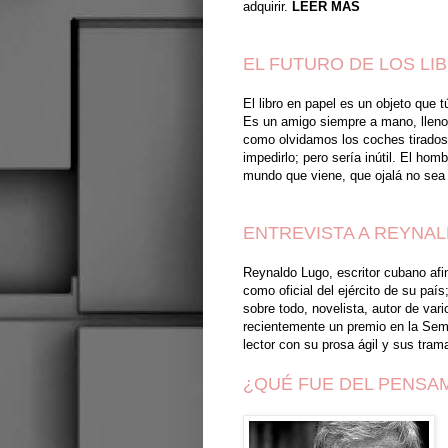
adquirir.
LEER MÁS
EL FUTURO DE LOS LI
El libro en papel es un objeto que
Es un amigo siempre a mano, lleno 
como olvidamos los coches tirados 
impedirlo; pero sería inútil. El h
mundo que viene, que ojalá no sea 
ENTREVISTA A REYNA
Reynaldo Lugo, escritor cubano afin
como oficial del ejército de su país
sobre todo, novelista, autor de vari
recientemente un premio en la Sema
lector con su prosa ágil y sus tram
¿QUÉ FUE DEL PENSAM
.