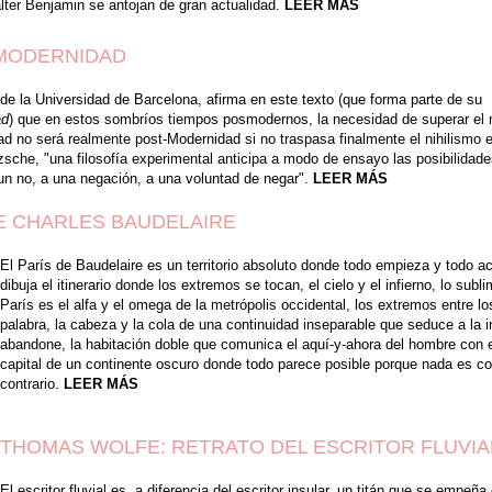
alter Benjamin se antojan de gran actualidad.
LEER MÁS
TMODERNIDAD
de la Universidad de Barcelona, afirma en este texto (que forma parte de su
ad
) que en estos sombríos tiempos posmodernos, la necesidad de superar el n
 no será realmente post-Modernidad si no traspasa finalmente el nihilismo 
tzsche, "una filosofía experimental anticipa a modo de ensayo las posibilidades
a un no, a una negación, a una voluntad de negar".
LEER MÁS
E CHARLES BAUDELAIRE
El París de Baudelaire es un territorio absoluto donde todo empieza y todo ac
dibuja el itinerario donde los extremos se tocan, el cielo y el infierno, lo subli
París es el alfa y el omega de la metrópolis occidental, los extremos entre l
palabra, la cabeza y la cola de una continuidad inseparable que seduce a la i
abandone, la habitación doble que comunica el aquí-y-ahora del hombre con 
capital de un continente oscuro donde todo parece posible porque nada es c
contrario.
LEER MÁS
THOMAS WOLFE: RETRATO DEL ESCRITOR FLUVIA
El escritor fluvial es, a diferencia del escritor insular, un titán que se empeña