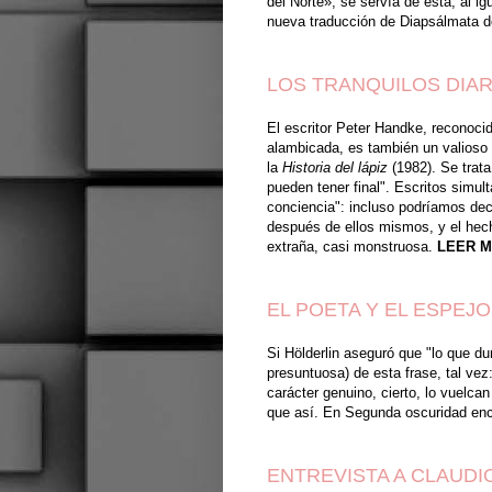
del Norte», se servía de ésta, al i
nueva traducción de Diapsálmata d
LOS TRANQUILOS DIA
El escritor Peter Handke, reconocid
alambicada, es también un valioso a
la
Historia del lápiz
(1982). Se trata
pueden tener final". Escritos simul
conciencia": incluso podríamos decir
después de ellos mismos, y el hec
extraña, casi monstruosa.
LEER 
EL POETA Y EL ESPEJO
Si Hölderlin aseguró que "lo que d
presuntuosa) de esta frase, tal vez
carácter genuino, cierto, lo vuelc
que así. En Segunda oscuridad en
ENTREVISTA A CLAUDI