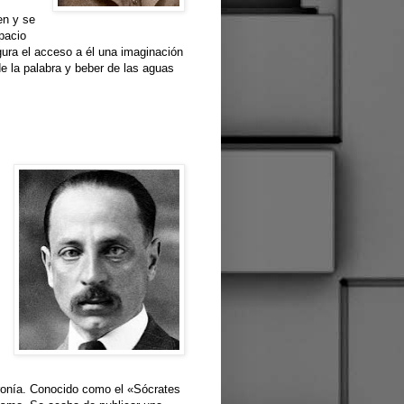
en y se
spacio
gura el acceso a él una imaginación
de la palabra y beber de las aguas
 ironía. Conocido como el «Sócrates