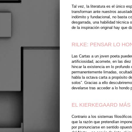
Tal vez, la literatura es el único 
transforman ante nuestros asustado
indómito y fundacional, no basta c
desgarrada, una habilidad técnica o
de la inspiración original hay que 
RILKE: PENSAR LO HO
Las Cartas a un joven poeta pueden
artificiosidad, acomete, en las die
hincar la existencia en lo profundo
permanentemente limadas, ocultadas
habla la octava carta a propósito 
solos”. Gracias a ello descubriremo
develarse tras acceder a lo hondo
EL KIERKEGAARD MÁS
Contrario a los sistemas filosófic
que la razón que pretendían imponer
por pronunciarse en sentido opuesto