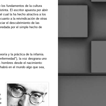
e los fundamentos de la cultura
stinta. El escritor apuesta por abrir
 el cual la ha hecho atractiva a los
cuanto a la reivindicación de otras
ciar el descubrimiento de las
 heredada por el simple hecho de
oría y la práctica de la infamia.
 enfermedad"), la voz desgrana uno
os hombres desde el nacimiento:
o habrá en el mundo algo que sea,
e
o
te