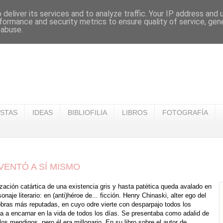
deliver its services and to analyze traffic. Your IP address and
formance and security metrics to ensure quality of service, ge
 abuse.
ISTAS
IDEAS
BIBLIOFILIA
LIBROS
FOTOGRAFÍA
VENTÓ A SÍ MISMO
ación catártica de una existencia gris y hasta patética queda avalado en
naje literario: en (anti)héroe de... ficción. Henry Chinaski, alter ego del
obras más reputadas, en cuyo odre vierte con desparpajo todos los
ía a encarnar en la vida de todos los días. Se presentaba como adalid de
los mendigos, pero él era millonario. En su libro sobre el autor de