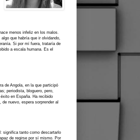
hace menos infeliz en los malos.
algo que habría que ir olvidando,
nía. Si por mí fuera, trataría de
cebido a escala humana. Es el
a de Angola, en la que participó
as; periodista, bloguero, pero,
 éxito en España. Ha recibido
, de nuevo, espera sorprender al
: significa tanto como descartarlo
ncapaz de regirse por sí mismo. Por