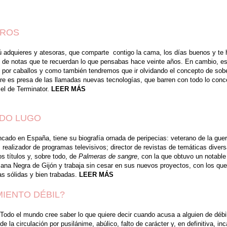
BROS
 tú adquieres y atesoras, que comparte contigo la cama, los días buenos y te 
de notas que te recuerdan lo que pensabas hace veinte años. En cambio, es 
por caballos y como también tendremos que ir olvidando el concepto de sobera
ombre es presa de las llamadas nuevas tecnologías, que barren con todo lo con
el de Terminator.
LEER MÁS
LDO LUGO
cado en España, tiene su biografía ornada de peripecias: veterano de la guerr
; realizador de programas televisivos; director de revistas de temáticas divers
os títulos y, sobre todo, de
Palmeras de sangre
, con la que obtuvo un notable
na Negra de Gijón y trabaja sin cesar en sus nuevos proyectos, con los que
as sólidas y bien trabadas.
LEER MÁS
IENTO DÉBIL?
Todo el mundo cree saber lo que quiere decir cuando acusa a alguien de débil
de la circulación por pusilánime, abúlico, falto de carácter y, en definitiva, i