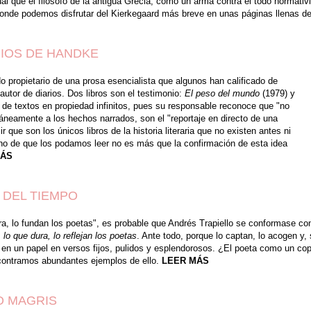
gual que el filósofo de la antigua Grecia, como un arma contra el todo normat
onde podemos disfrutar del Kierkegaard más breve en unas páginas llenas d
RIOS DE HANDKE
o propietario de una prosa esencialista que algunos han calificado de
utor de diarios. Dos libros son el testimonio:
El peso del mundo
(1979) y
 de textos en propiedad infinitos, pues su responsable reconoce que "no
táneamente a los hechos narrados, son el "reportaje en directo de una
 que son los únicos libros de la historia literaria que no existen antes ni
ho de que los podamos leer no es más que la confirmación de esta idea
MÁS
 DEL TIEMPO
ura, lo fundan los poetas", es probable que Andrés Trapiello se conformase c
:
lo que dura, lo reflejan los poetas
. Ante todo, porque lo captan, lo acogen y,
an en un papel en versos fijos, pulidos y esplendorosos. ¿El poeta como un c
contramos abundantes ejemplos de ello.
LEER MÁS
O MAGRIS