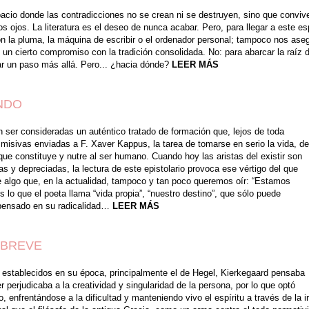
espacio donde las contradicciones no se crean ni se destruyen, sino que conviv
s ojos. La literatura es el deseo de nunca acabar.
Pero, para llegar a este e
on la pluma, la máquina de escribir o el ordenador personal; tampoco nos ase
 un cierto compromiso con la tradición consolidada. No: para abarcar la raíz 
dar un paso más allá. Pero... ¿hacia dónde?
LEER MÁS
NDO
 ser consideradas un auténtico tratado de formación que, lejos de toda
z misivas enviadas a F. Xaver Kappus, la tarea de tomarse en serio la vida, de
 que constituye y nutre al ser humano. Cuando hoy las aristas del existir son
 y depreciadas, la lectura de este epistolario provoca ese vértigo del que
de algo que, en la actualidad, tampoco y tan poco queremos oír: “Estamos
s lo que el poeta llama “vida propia”, “nuestro destino”, que sólo puede
 pensado en su radicalidad…
LEER MÁS
 BREVE
os establecidos en su época, principalmente el de Hegel, Kierkegaard pensaba
 perjudicaba a la creatividad y singularidad de la persona, por lo que optó
, enfrentándose a la dificultad y manteniendo vivo el espíritu a través de la