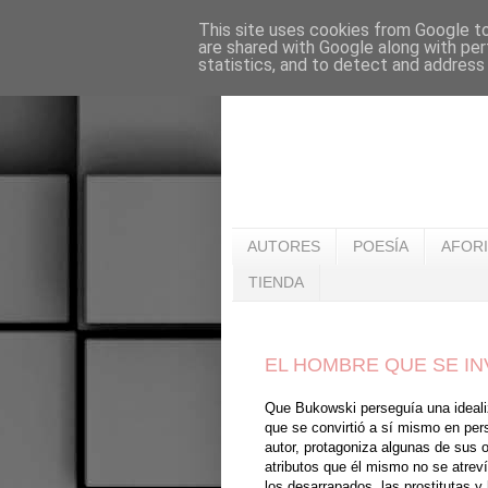
This site uses cookies from Google to 
are shared with Google along with per
statistics, and to detect and address
AUTORES
POESÍA
AFOR
TIENDA
EL HOMBRE QUE SE IN
Que Bukowski perseguía una idealiz
que se convirtió a sí mismo en perso
autor, protagoniza algunas de sus 
atributos que él mismo no se atrev
los desarrapados, las prostitutas y 