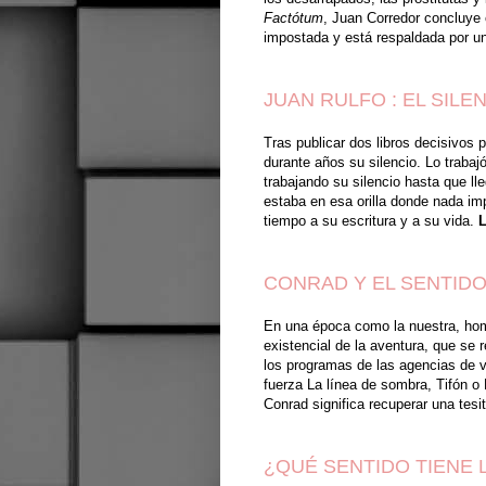
Factótum
, Juan Corredor concluye 
impostada y está respaldada por u
JUAN RULFO : EL SIL
Tras publicar dos libros decisivos 
durante años su silencio. Lo trabaj
trabajando su silencio hasta que ll
estaba en esa orilla donde nada imp
tiempo a su escritura y a su vida.
CONRAD Y EL SENTIDO
En una época como la nuestra, hom
existencial de la aventura, que se 
los programas de las agencias de vi
fuerza La línea de sombra, Tifón o E
Conrad significa recuperar una tesi
¿QUÉ SENTIDO TIENE 