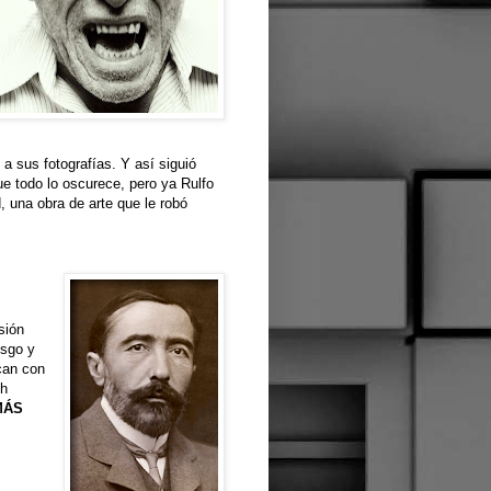
a sus fotografías. Y así siguió
ue todo lo oscurece, pero ya Rulfo
, una obra de arte que le robó
sión
esgo y
acan con
ph
MÁS