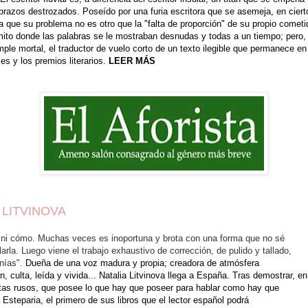
 brazos destrozados. Poseído por una furia escritora que se asemeja, en ciert
ue su problema no es otro que la "falta de proporción" de su propio cometido
mito donde las palabras se le mostraban desnudas y todas a un tiempo; pero, d
ple mortal, el traductor de vuelo corto de un texto ilegible que permanece e
es y los premios literarios.
LEER MÁS
 LITVINOVA
ni cómo. Muchas veces es inoportuna y brota con una forma que no sé
arla. Luego viene el trabajo exhaustivo de corrección, de pulido y tallado,
nías".
Dueña de una voz madura y propia; creadora de atmósfera
, culta, leída y vivida... Natalia Litvinova llega a España. Tras demostrar, en
as rusos, que posee lo que hay que poseer para hablar como hay que
ca Esteparia, el primero de sus libros que el lector español podrá