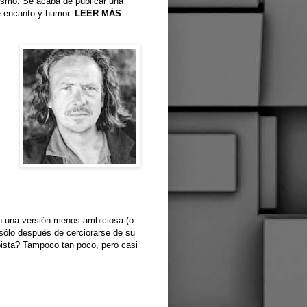
ivismo. Se acaba de publicar una
e encanto y humor.
LEER MÁS
on una versión menos ambiciosa (o
 sólo después de cerciorarse de su
opista? Tampoco tan poco, pero casi