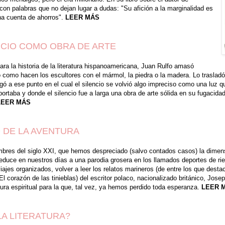
con palabras que no dejan lugar a dudas: "Su afición a la marginalidad es
na cuenta de ahorros".
LEER MÁS
ENCIO COMO OBRA DE ARTE
para la historia de la literatura hispanoamericana, Juan Rulfo amasó
ó como hacen los escultores con el mármol, la piedra o la madera. Lo trasladó 
egó a ese punto en el cual el silencio se volvió algo impreciso como una luz q
ortaba y donde el silencio fue a larga una obra de arte sólida en su fugacidad
LEER MÁS
 DE LA AVENTURA
bres del siglo XXI, que hemos despreciado (salvo contados casos) la dimen
reduce en nuestros días a una parodia grosera en los llamados deportes de ri
ajes organizados, volver a leer los relatos marineros (de entre los que dest
l corazón de las tinieblas) del escritor polaco, nacionalizado británico, Jose
tura espiritual para la que, tal vez, ya hemos perdido toda esperanza.
LEER 
LA LITERATURA?