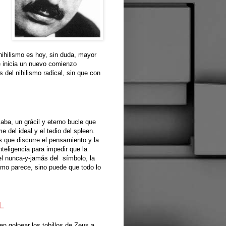
ihilismo es hoy, sin duda, mayor
e inicia un nuevo comienzo
 del nihilismo radical, sin que con
aba, un grácil y eterno bucle que
me del ideal y el tedio del spleen.
os que discurre el pensamiento y la
nteligencia para impedir que la
el nunca-y-jamás del símbolo, la
omo parece, sino puede que todo lo
L
 en golpear los tobillos de Zeus a