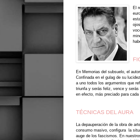
El 
euro
esta
ojo
voc
mino
hab
FI
En Memorias del subsuelo, el autor r
Confinada en el gulag de su lucide
a uno todos los argumentos que ref
triunfa y serás feliz, vence y será
en efecto, más preciado para cada
TÉCNICAS DEL AURA
La depauperación de la obra de arte
consumo masivo, configura la situa
auge de los fascismos. En nuestros