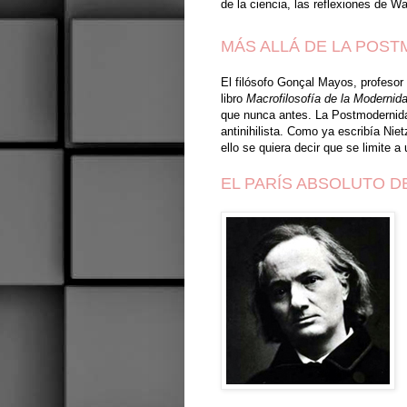
de la ciencia, las reflexio­nes de W
MÁS ALLÁ DE LA POS
El filósofo Gonçal Mayos, profesor 
libro
Macrofilosofía de la Modernid
que nunca antes. La Postmodernidad
antinihilista. Como ya escribía Nie
ello se quiera decir que se limite 
EL PARÍS ABSOLUTO D