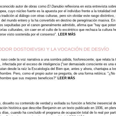
reconocido autor de obras como
El Danubio
reflexiona en esta entrevista sobr
pea, cuyo núcleo fuerte es la apuesta por el individuo frente a la totalidad indi
 tradición al diálogo con otras culturas, pero sin olvidar este rasgo distintivo,
s del mundo entero y la ha convertido en destino de peregrinación masiva. En 
es sepultadas por el canon generalmente admitido, afirma que "hay que poten
rías culturales­, sin caer en el culto de lo excéntrico que rechaza la cultura
erse visto sostenida por el consenso".
LEER MÁS
ODOR DOSTOIEVSKI Y LA VOCACIÓN DE DESVÍO
uso cede la voz narrativa a una sombra pálida, fosforescen­te, que relata la te
z, infectada por el exceso de inteligencia ("ser demasiado consciente es una
utan desde la raíz la Escatología del Bien que, antes y ahora, chantajea a l
s hombre. Pero, como el propio autor se pregunta, de una forma retórica: "¿N
 hombre que sus mejores beneficios?"
LEER MÁS
, disuelto su contenido de verdad y exiliada su función a fetiche inesencial d
ción histórica que describe Benjamin en un texto publicado en 1936, en plen
 días, cuando ha concluido el programa de ocupación total de lo real por par