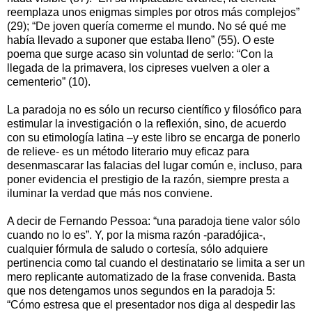
reemplaza unos enigmas simples por otros más complejos”
(29); “De joven quería comerme el mundo. No sé qué me
había llevado a suponer que estaba lleno” (55). O este
poema que surge acaso sin voluntad de serlo: “Con la
llegada de la primavera, los cipreses vuelven a oler a
cementerio” (10).
La paradoja no es sólo un recurso científico y filosófico para
estimular la investigación o la reflexión, sino, de acuerdo
con su etimología latina –y este libro se encarga de ponerlo
de relieve- es un método literario muy eficaz para
desenmascarar las falacias del lugar común e, incluso, para
poner evidencia el prestigio de la razón, siempre presta a
iluminar la verdad que más nos conviene.
A decir de Fernando Pessoa: “una paradoja tiene valor sólo
cuando no lo es”. Y, por la misma razón -paradójica-,
cualquier fórmula de saludo o cortesía, sólo adquiere
pertinencia como tal cuando el destinatario se limita a ser un
mero replicante automatizado de la frase convenida. Basta
que nos detengamos unos segundos en la paradoja 5:
“Cómo estresa que el presentador nos diga al despedir las