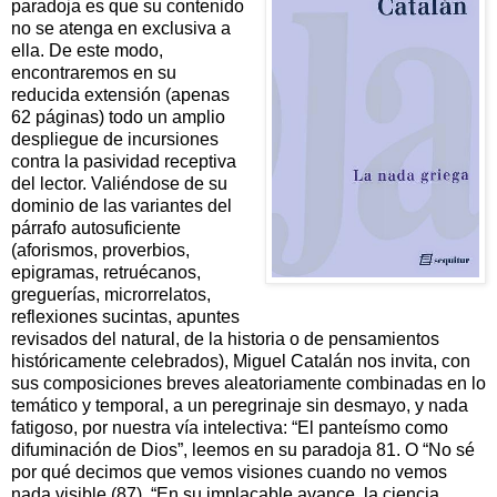
paradoja es que su contenido
no se atenga en exclusiva a
ella. De este modo,
encontraremos en su
reducida extensión (apenas
62 páginas) todo un amplio
despliegue de incursiones
contra la pasividad receptiva
del lector. Valiéndose de su
dominio de las variantes del
párrafo autosuficiente
(aforismos, proverbios,
epigramas, retruécanos,
greguerías, microrrelatos,
reflexiones sucintas, apuntes
revisados del natural, de la historia o de pensamientos
históricamente celebrados), Miguel Catalán nos invita, con
sus composiciones breves aleatoriamente combinadas en lo
temático y temporal, a un peregrinaje sin desmayo, y nada
fatigoso, por nuestra vía intelectiva: “El panteísmo como
difuminación de Dios”, leemos en su paradoja 81. O “No sé
por qué decimos que vemos visiones cuando no vemos
nada visible (87). “En su implacable avance, la ciencia