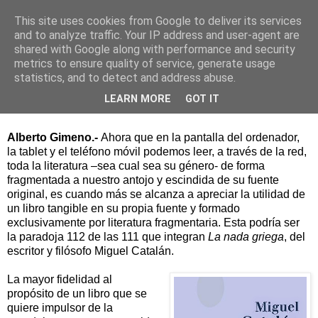
This site uses cookies from Google to deliver its services
and to analyze traffic. Your IP address and user-agent are
shared with Google along with performance and security
▼
metrics to ensure quality of service, generate usage
statistics, and to detect and address abuse.
La fidelidad de la paradoja
LEARN MORE
GOT IT
Alberto Gimeno.-
Ahora que en la pantalla del ordenador,
la tablet y el teléfono móvil podemos leer, a través de la red,
toda la literatura –sea cual sea su género- de forma
fragmentada a nuestro antojo y escindida de su fuente
original, es cuando más se alcanza a apreciar la utilidad de
un libro tangible en su propia fuente y formado
exclusivamente por literatura fragmentaria. Esta podría ser
la paradoja 112 de las 111 que integran
La nada griega
, del
escritor y filósofo Miguel Catalán.
La mayor fidelidad al
propósito de un libro que se
quiere impulsor de la