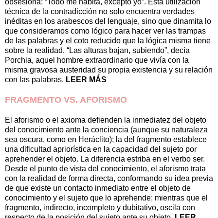
obsesiona: “Todo me habita, excepto yo”. Esta utilización
técnica de la contradicción no solo encuentra verdades
inéditas en los arabescos del lenguaje, sino que dinamita lo
que consideramos como lógico para hacer ver las trampas
de las palabras y el coto reducido que la lógica misma tiene
sobre la realidad. “Las alturas bajan, subiendo”, decía
Porchia, aquel hombre extraordinario que vivía con la
misma gravosa austeridad su propia existencia y su relación
con las palabras.
LEER MÁS
FRAGMENTO VS. AFORISMO
El aforismo o el axioma defienden la inmediatez del objeto
del conocimiento ante la conciencia (aunque su naturaleza
sea oscura, como en Heráclito); la del fragmento establece
una dificultad apriorística en la capacidad del sujeto por
aprehender el objeto. La diferencia estriba en el verbo ser.
Desde el punto de vista del conocimiento, el aforismo trata
con la realidad de forma directa, conformando su idea previa
de que existe un contacto inmediato entre el objeto de
conocimiento y el sujeto que lo aprehende; mientras que el
fragmento, indirecto, incompleto y dubitativo, oscila con
respecto de la posición del sujeto ante su objeto.
LEER