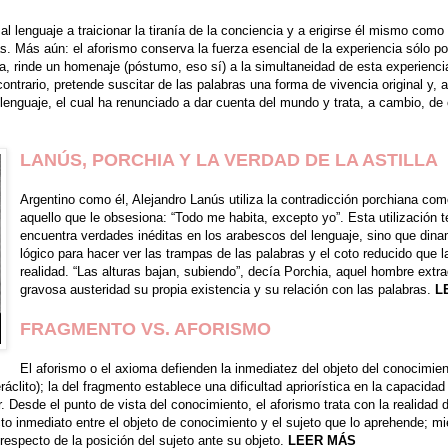
al lenguaje a traicionar la tiranía de la conciencia y a erigirse él mismo co
s. Más aún: el aforismo conserva la fuerza esencial de la experiencia sólo po
, rinde un homenaje (póstumo, eso sí) a la simultaneidad de esta experiencia.
 contrario, pretende suscitar de las palabras una forma de vivencia original y
 lenguaje, el cual ha renunciado a dar cuenta del mundo y trata, a cambio, de c
LANÚS, PORCHIA Y LA VERDAD DE LA ASTILLA
Argentino como él, Alejandro Lanús utiliza la contradicción porchiana co
aquello que le obsesiona: “Todo me habita, excepto yo”. Esta utilización t
encuentra verdades inéditas en los arabescos del lenguaje, sino que di
lógico para hacer ver las trampas de las palabras y el coto reducido que l
realidad. “Las alturas bajan, subiendo”, decía Porchia, aquel hombre extr
gravosa austeridad su propia existencia y su relación con las palabras.
L
FRAGMENTO VS. AFORISMO
El aforismo o el axioma defienden la inmediatez del objeto del conocimie
clito); la del fragmento establece una dificultad apriorística en la capacidad 
er. Desde el punto de vista del conocimiento, el aforismo trata con la realidad
to inmediato entre el objeto de conocimiento y el sujeto que lo aprehende; mie
 respecto de la posición del sujeto ante su objeto.
LEER MÁS