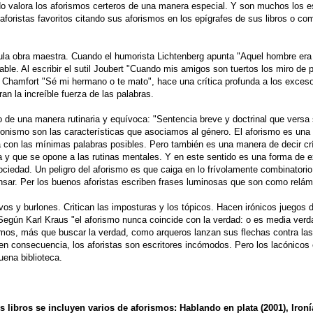
do valora los aforismos certeros de una manera especial. Y son muchos los es
foristas favoritos citando sus aforismos en los epígrafes de sus libros o co
a obra maestra. Cuando el humorista Lichtenberg apunta "Aquel hombre era t
ble. Al escribir el sutil Joubert "Cuando mis amigos son tuertos los miro de p
o Chamfort "Sé mi hermano o te mato", hace una crítica profunda a los exces
n la increíble fuerza de las palabras.
o de una manera rutinaria y equívoca: "Sentencia breve y doctrinal que versa
onismo son las características que asociamos al género. El aforismo es una
 con las mínimas palabras posibles. Pero también es una manera de decir crít
ja y que se opone a las rutinas mentales. Y en este sentido es una forma de 
ociedad. Un peligro del aforismo es que caiga en lo frívolamente combinatorio.
nsar. Per los buenos aforistas escriben frases luminosas que son como relám
ivos y burlones. Critican las imposturas y los tópicos. Hacen irónicos juegos
 Según Karl Kraus "el aforismo nunca coincide con la verdad: o es media ver
ismos, más que buscar la verdad, como arqueros lanzan sus flechas contra las 
 Y, en consecuencia, los aforistas son escritores incómodos. Pero los lacónico
uena biblioteca.
 libros se incluyen varios de aforismos: Hablando en plata (2001), Ironí