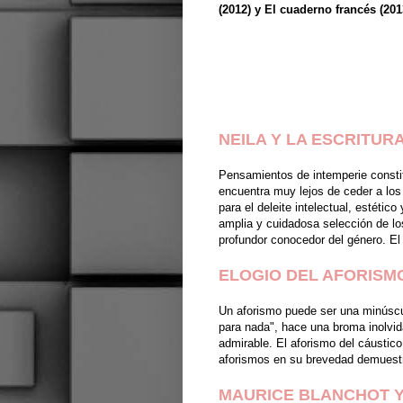
(2012) y El cuaderno francés (201
NEILA Y LA ESCRITU
Pensamientos de intemperie consti
encuentra muy lejos de ceder a los 
para el deleite intelectual, estéti
amplia y cuidadosa selección de lo
profundor conocedor del género. El
ELOGIO DEL AFORISM
Un aforismo puede ser una minúscul
para nada", hace una broma inolvida
admirable. El aforismo del cáustic
aforismos en su brevedad demuestra
MAURICE BLANCHOT Y