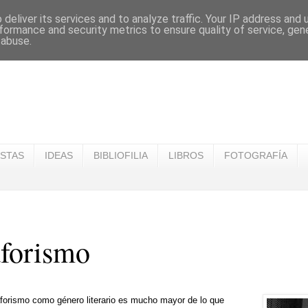
deliver its services and to analyze traffic. Your IP address and
formance and security metrics to ensure quality of service, ge
 abuse.
ISTAS
IDEAS
BIBLIOFILIA
LIBROS
FOTOGRAFÍA
aforismo
aforismo como género literario es mucho mayor de lo que