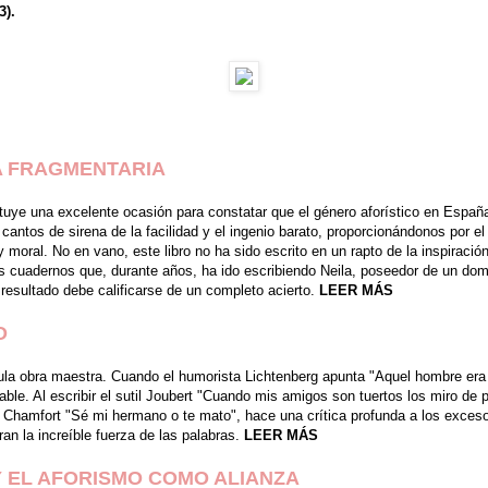
3).
RA FRAGMENTARIA
tuye una excelente ocasión para constatar que el género aforístico en Espa
cantos de sirena de la facilidad y el ingenio barato, proporcionándonos por 
co y moral. No en vano, este libro no ha sido escrito en un rapto de la inspira
s cuadernos que, durante años, ha ido escribiendo Neila, poseedor de un domi
 resultado debe calificarse de un completo acierto.
LEER MÁS
O
a obra maestra. Cuando el humorista Lichtenberg apunta "Aquel hombre era t
ble. Al escribir el sutil Joubert "Cuando mis amigos son tuertos los miro de p
o Chamfort "Sé mi hermano o te mato", hace una crítica profunda a los exces
n la increíble fuerza de las palabras.
LEER MÁS
 EL AFORISMO COMO ALIANZA