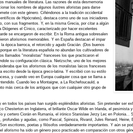
los manuales de literatura. Las razones de esta desmemoria
onar los nombres de algunos ilustres aforistas para darse
omete con este género. Ciñéndonos a la tradición occidental
entíficos de Hipócrates), destaca como uno de sus iniciadores
to, con sus fragmentos. Y, en la misma Grecia, por citar a algún
 a Diógenes el Cínico, caracterizado por hacer excelentes
arde se encargaron de escribir. En la Roma antigua sobresalen
bieron aforismos memorables. Y en España destacan el impar
 la época barroca, el retorcido y agudo Gracián. (Dos buenos
porque en la literatura española no abundan los cultivadores de
os llamados "moralistas" franceses los que practicaron el
dole su configuración clásica. Nietzsche, uno de los mejores
sideraba que los aforismos de los moralistas laicos franceses
 escrito desde la época greco-latina. Y escribió con su estilo
rancesa, y cuando veo en Europa cualquier cosa que se llama a
entendido. Cuando leo a Montaigne, a La Rochefoucauld, a
to más cerca de los antiguos que con cualquier otro grupo de
 en todos los países han surgido espléndidos aforistas. Sin pretender ser e
co Chesterton en Inglaterra, el brillante Oscar Wilde en Irlanda, el pesimist
mbrío y certero Ciorán en Rumanía, el irónico Stanislaw Jerzy Lec en Polonia... 
es, profundas y agudas, como Pascal, Spinoza, Rivarol, Jules Renard, Heine, B
n escritores, poetas y filósofos verdaderamente importantes. Y aún se podr
 el aforismo ha sido un género poco practicado en comparación con otros géner