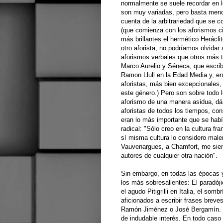
normalmente se suele recordar en 
son muy variadas, pero basta menci
cuenta de la arbitrariedad que se c
(que comienza con los aforismos ci
más brillantes el hermético Herácli
otro aforista, no podríamos olvidar
aforismos verbales que otros más t
Marco Aurelio y Séneca, que escri
Ramon Llull en la Edad Media y, en
aforistas, más bien excepcionales, 
este género.) Pero son sobre todo l
aforismo de una manera asidua, dán
aforistas de todos los tiempos, con
eran lo más importante que se había
radical: "Sólo creo en la cultura f
sí misma cultura lo considero mal
Vauvenargues, a Chamfort, me sien
autores de cualquier otra nación".
Sin embargo, en todas las épocas y
los más sobresalientes: El paradóji
el agudo Pitigrilli en Italia, el so
aficionados a escribir frases brev
Ramón Jiménez o José Bergamín. So
de indudable interés. En todo caso