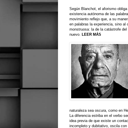
Según Blanchot, el aforismo obliga 
existencia autónoma de las palabra
movimiento reflejo que, a su manera
en palabras la experiencia, sino al
monstruosa: la de la catástrofe del
nuevo.
LEER MÁS
naturaleza sea oscura, como en Herá
La diferencia estriba en el verbo s
idea previa de que existe un contac
incompleto y dubitativo, oscila con