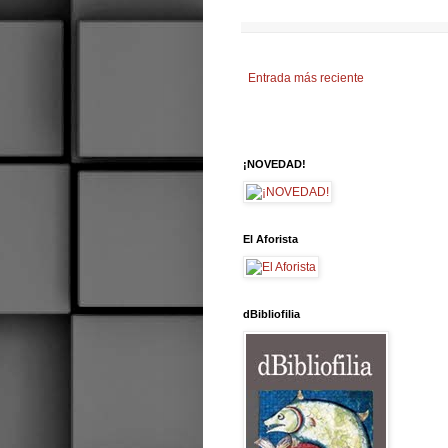
Entrada más reciente
¡NOVEDAD!
El Aforista
dBibliofilia