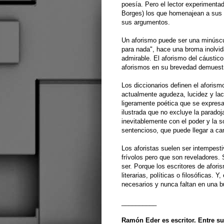
poesía. Pero el lector experimenta
Borges) los que homenajean a sus a
sus argumentos.
Un aforismo puede ser una minúscul
para nada", hace una broma inolvida
admirable. El aforismo del cáustic
aforismos en su brevedad demuestra
Los diccionarios definen el aforism
actualmente agudeza, lucidez y lac
ligeramente poética que se expresa
ilustrada que no excluye la parado
inevitablemente con el poder y la s
sentencioso, que puede llegar a ca
Los aforistas suelen ser intempest
frívolos pero que son reveladores.
ser. Porque los escritores de afor
literarias, políticas o filosóficas.
necesarios y nunca faltan en una b
__________
Ramón Eder es escritor. Entre sus