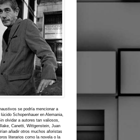
xhaustivos se podría mencionar a
a y lúcido Schopenhauer en Alemania,
Sin olvidar a autores tan valiosos,
lake, Canetti, Wittgenstein, Juan
ían añadir otros muchos aforistas
os literarios como la novela o la