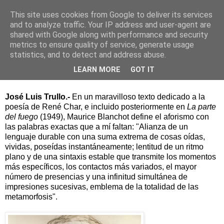
This site uses cookies from Google to deliver its services
and to analyze traffic. Your IP address and user-agent are
shared with Google along with performance and security
▼
metrics to ensure quality of service, generate usage
statistics, and to detect and address abuse.
Blanchot y el aforismo como alianza
LEARN MORE
GOT IT
José Luis Trullo.-
En un maravilloso texto dedicado a la
poesía de René Char, e incluido posteriormente en
La parte
del fuego
(1949), Maurice Blanchot define el aforismo con
las palabras exactas que a mí faltan: "Alianza de un
lenguaje durable con una suma extrema de cosas oídas,
vividas, poseídas instantáneamente; lentitud de un ritmo
plano y de una sintaxis estable que transmite los momentos
más específicos, los contactos más variados, el mayor
número de presencias y una infinitud simultánea de
impresiones sucesivas, emblema de la totalidad de las
metamorfosis".