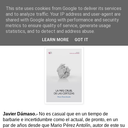
This site uses cookies from Google to deliver its services
and to analyze traffic. Your IP address and user-agent are
shared with Google along with performance and security
▼
metrics to ensure quality of service, generate usage
statistics, and to detect and address abuse.
Conjurar la barbarie
LEARN MORE
GOT IT
Javier Dámaso.-
No es casual que en un tiempo de
barbarie e incertidumbre como el actual, de pronto, en un
par de años desde que Mario Pérez Antolín, autor de este su