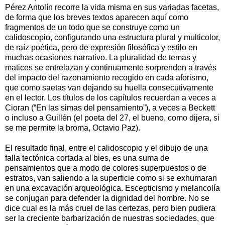
Pérez Antolín recorre la vida misma en sus variadas facetas,
de forma que los breves textos aparecen aquí como
fragmentos de un todo que se construye como un
calidoscopio, configurando una estructura plural y multicolor,
de raíz poética, pero de expresión filosófica y estilo en
muchas ocasiones narrativo. La pluralidad de temas y
matices se entrelazan y continuamente sorprenden a través
del impacto del razonamiento recogido en cada aforismo,
que como saetas van dejando su huella consecutivamente
en el lector. Los títulos de los capítulos recuerdan a veces a
Cioran (“En las simas del pensamiento”), a veces a Beckett
o incluso a Guillén (el poeta del 27, el bueno, como dijera, si
se me permite la broma, Octavio Paz).
El resultado final, entre el calidoscopio y el dibujo de una
falla tectónica cortada al bies, es una suma de
pensamientos que a modo de colores superpuestos o de
estratos, van saliendo a la superficie como si se exhumaran
en una excavación arqueológica. Escepticismo y melancolía
se conjugan para defender la dignidad del hombre. No se
dice cual es la más cruel de las certezas, pero bien pudiera
ser la creciente barbarización de nuestras sociedades, que