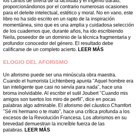
los cantos de sirena de la facilidad y el ingenio barato,
proporcionándonos por el contrario numerosas ocasiones
para el deleite intelectual, estético y moral. No en vano, este
libro no ha sido escrito en un rapto de la inspiración
momentánea, sino que es una amplia y cuidadosa selección
de los cuadernos que, durante años, ha ido escribiendo
Neila, poseedor de un dominio de la técnica fragmentaria y
profundor conocedor del género. El resultado debe
calificarse de un completo acierto.
LEER MÁS
ELOGIO DEL AFORISMO
Un aforismo puede ser una minúscula obra maestra.
Cuando el humorista Lichtenberg apunta "Aquel hombre era
tan inteligente que casi no servía para nada", hace una
broma inolvidable. Al escribir el sutil Joubert "Cuando mis
amigos son tuertos los miro de perfil", dice en pocas
palabras algo admirable. El aforismo del cáustico Chamfort
"Sé mi hermano o te mato", hace una crítica profunda a los
excesos de la Revolución Francesa. Los aforismos en su
brevedad demuestran la increíble fuerza de las
palabras.
LEER MÁS