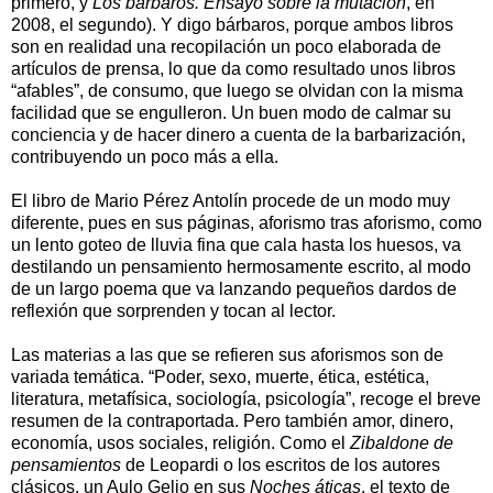
primero, y
Los bárbaros. Ensayo sobre la mutación
, en
2008, el segundo). Y digo bárbaros, porque ambos libros
son en realidad una recopilación un poco elaborada de
artículos de prensa, lo que da como resultado unos libros
“afables”, de consumo, que luego se olvidan con la misma
facilidad que se engulleron. Un buen modo de calmar su
conciencia y de hacer dinero a cuenta de la barbarización,
contribuyendo un poco más a ella.
El libro de Mario Pérez Antolín procede de un modo muy
diferente, pues en sus páginas, aforismo tras aforismo, como
un lento goteo de lluvia fina que cala hasta los huesos, va
destilando un pensamiento hermosamente escrito, al modo
de un largo poema que va lanzando pequeños dardos de
reflexión que sorprenden y tocan al lector.
Las materias a las que se refieren sus aforismos son de
variada temática. “Poder, sexo, muerte, ética, estética,
literatura, metafísica, sociología, psicología”, recoge el breve
resumen de la contraportada. Pero también amor, dinero,
economía, usos sociales, religión. Como el
Zibaldone de
pensamientos
de Leopardi o los escritos de los autores
clásicos, un Aulo Gelio en sus
Noches áticas
, el texto de