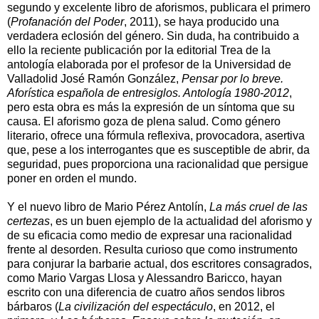
segundo y excelente libro de aforismos, publicara el primero
(
Profanación del Poder
, 2011), se haya producido una
verdadera eclosión del género. Sin duda, ha contribuido a
ello la reciente publicación por la editorial Trea de la
antología elaborada por el profesor de la Universidad de
Valladolid José Ramón González,
Pensar por lo breve.
Aforística española de entresiglos. Antología 1980-2012
,
pero esta obra es más la expresión de un síntoma que su
causa. El aforismo goza de plena salud. Como género
literario, ofrece una fórmula reflexiva, provocadora, asertiva
que, pese a los interrogantes que es susceptible de abrir, da
seguridad, pues proporciona una racionalidad que persigue
poner en orden el mundo.
Y el nuevo libro de Mario Pérez Antolín,
La más cruel de las
certezas
, es un buen ejemplo de la actualidad del aforismo y
de su eficacia como medio de expresar una racionalidad
frente al desorden. Resulta curioso que como instrumento
para conjurar la barbarie actual, dos escritores consagrados,
como Mario Vargas Llosa y Alessandro Baricco, hayan
escrito con una diferencia de cuatro años sendos libros
bárbaros (
La civilización del espectáculo
, en 2012, el