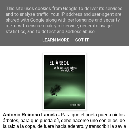
This site uses cookies from Google to deliver its services
and to analyze traffic. Your IP address and user-agent are
shared with Google along with performance and security
▼
metrics to ensure quality of service, generate usage
statistics, and to detect and address abuse.
El árbol como objeto de esperanza
LEARN MORE
GOT IT
Antonio Reinoso Lamela.-
Para que el poeta pueda oír los
árboles, para que pueda oír, debe hacerse uno con ellos, de
la raíz a la copa, de fuera hacia adentro, y transcribir la savia