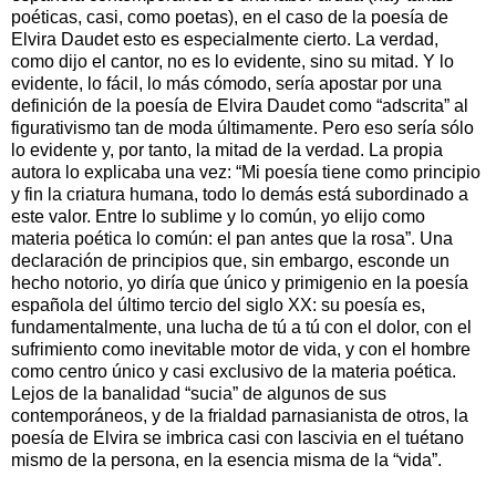
poéticas, casi, como poetas), en el caso de la poesía de
Elvira Daudet esto es especialmente cierto. La verdad,
como dijo el cantor, no es lo evidente, sino su mitad. Y lo
evidente, lo fácil, lo más cómodo, sería apostar por una
definición de la poesía de Elvira Daudet como “adscrita” al
figurativismo tan de moda últimamente. Pero eso sería sólo
lo evidente y, por tanto, la mitad de la verdad. La propia
autora lo explicaba una vez: “Mi poesía tiene como principio
y fin la criatura humana, todo lo demás está subordinado a
este valor. Entre lo sublime y lo común, yo elijo como
materia poética lo común: el pan antes que la rosa”. Una
declaración de principios que, sin embargo, esconde un
hecho notorio, yo diría que único y primigenio en la poesía
española del último tercio del siglo XX: su poesía es,
fundamentalmente, una lucha de tú a tú con el dolor, con el
sufrimiento como inevitable motor de vida, y con el hombre
como centro único y casi exclusivo de la materia poética.
Lejos de la banalidad “sucia” de algunos de sus
contemporáneos, y de la frialdad parnasianista de otros, la
poesía de Elvira se imbrica casi con lascivia en el tuétano
mismo de la persona, en la esencia misma de la “vida”.