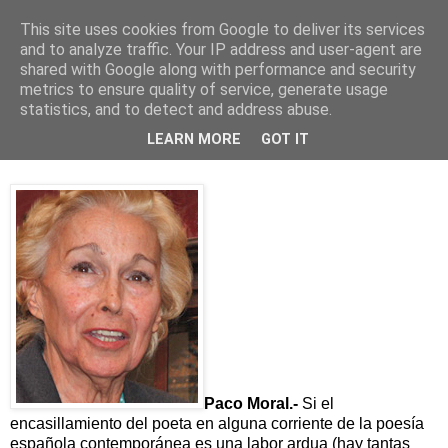
This site uses cookies from Google to deliver its services
and to analyze traffic. Your IP address and user-agent are
shared with Google along with performance and security
▼
metrics to ensure quality of service, generate usage
statistics, and to detect and address abuse.
Daudet y la poética de la veracidad
LEARN MORE
GOT IT
Paco Moral.-
Si el
encasillamiento del poeta en alguna corriente de la poesía
española contemporánea es una labor ardua (hay tantas