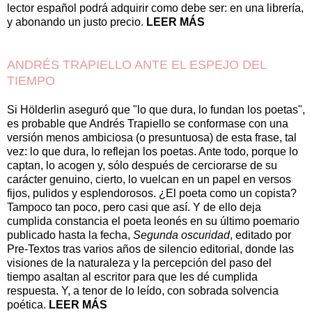
lector español podrá adquirir como debe ser: en una librería,
y abonando un justo precio.
LEER MÁS
ANDRÉS TRAPIELLO ANTE EL ESPEJO DEL
TIEMPO
Si Hölderlin aseguró que "lo que dura, lo fundan los poetas",
es probable que Andrés Trapiello se conformase con una
versión menos ambiciosa (o presuntuosa) de esta frase, tal
vez: lo que dura, lo reflejan los poetas. Ante todo, porque lo
captan, lo acogen y, sólo después de cerciorarse de su
carácter genuino, cierto, lo vuelcan en un papel en versos
fijos, pulidos y esplendorosos. ¿El poeta como un copista?
Tampoco tan poco, pero casi que así. Y de ello deja
cumplida constancia el poeta leonés en su último poemario
publicado hasta la fecha,
Segunda oscuridad
, editado por
Pre-Textos tras varios años de silencio editorial, donde las
visiones de la naturaleza y la percepción del paso del
tiempo asaltan al escritor para que les dé cumplida
respuesta. Y, a tenor de lo leído, con sobrada solvencia
poética.
LEER MÁS