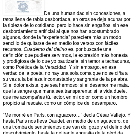
De una humanidad sin concesiones, a
ratos llena de rabia desbordada, en otros se deja acunar por
la tibieza de lo cotidiano, pero lo hace sin engaños, sin ese
desbordamiento artificial al que nos han acostumbrado
algunos, donde la “experiencia” pareciera más un modo
sencillo de quitarse de en medio los versos con fáciles
recursos.
Cuaderno del delirio
es, por buscarle una
definición que pudiera servirnos, la expresión más honesta
y prodigiosa de lo que yo bautizaría, sin temor a tachaduras,
como Poética de la Veracidad. Y sin embargo, en esa
verdad de la poeta, no hay una sola coma que no se ciña a
su vez a la belleza incontestable y sangrante de la palabra.
Si el dolor existe, que sea hermoso; si el desamor me mata,
que la sangre que mana sea transparente; si la vida duele,
que me acompañes tú, lector, en mi dolor, como un hombro
propicio al rescate, como un cómplice del desamparo.
“Me moriré en París, con aguacero…” decía César Vallejo. Y
hasta París nos lleva Daudet, en medio de un aguacero, de
una tromba de sentimientos que van del gozo y el delirio del
descubrimiento, hasta la delirante angustia de la pérdida.