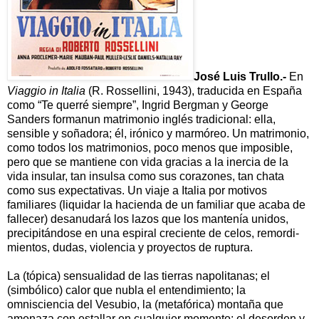
José Luis Trullo.-
En
Viaggio in Italia
(R. Rossellini, 1943), traducida en España
como “Te querré siempre”, Ingrid Bergman y George
Sanders formanun matrimonio inglés tradicional: ella,
sensible y soñadora; él, irónico y marmóreo. Un matrimonio,
como todos los matrimonios, poco menos que imposible,
pero que se mantiene con vida gracias a la inercia de la
vida insular, tan insulsa como sus corazones, tan chata
como sus expectativas. Un viaje a Italia por motivos
familiares (liquidar la hacienda de un familiar que acaba de
fallecer) desanudará los lazos que los mantenía unidos,
precipi­tándose en una espiral creciente de celos, remordi­
mientos, dudas, violencia y proyectos de ruptura.
La (tópica) sensualidad de las tierras napolitanas; el
(simbólico) calor que nubla el entendimiento; la
omnisciencia del Vesubio, la (metafórica) montaña que
amenaza con estallar en cualquier momento; el desorden y