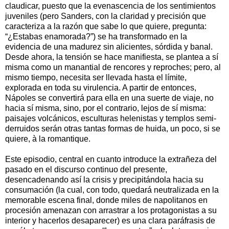
claudicar, puesto que la evenascencia de los sentimientos
juveniles (pero Sanders, con la claridad y precisión que
caracteriza a la razón que sabe lo que quiere, pregunta:
“¿Estabas enamo­rada?”) se ha transformado en la
evidencia de una madurez sin alicientes, sórdida y banal.
Desde ahora, la tensión se hace manifiesta, se plantea a sí
misma como un manantial de rencores y reproches; pero, al
mismo tiempo, necesita ser llevada hasta el límite,
explorada en toda su virulencia. A partir de entonces,
Nápoles se convertirá para ella en una suerte de viaje, no
hacia sí misma, sino, por el contrario, lejos de sí misma:
paisajes volcánicos, esculturas helenistas y templos semi­
derruidos serán otras tantas formas de huida, un poco, si se
quiere, à la romantique.
Este episodio, central en cuanto introduce la extrañeza del
pasado en el discurso continuo del presente,
desencadenando así la crisis y precipitán­dola hacia su
consumación (la cual, con todo, quedará neutralizada en la
memorable escena final, donde miles de napolitanos en
procesión amenazan con arrastrar a los protagonistas a su
interior y hacerlos desaparecer) es una clara paráfrasis de