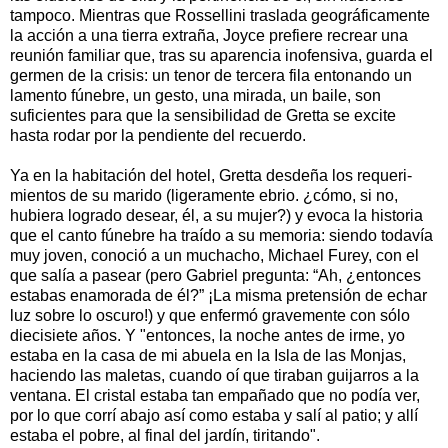
tampoco. Mientras que Rossellini traslada geográficamente
la acción a una tierra extraña, Joyce prefiere recrear una
reunión familiar que, tras su aparencia inofensiva, guarda el
germen de la crisis: un tenor de tercera fila entonando un
lamento fúnebre, un gesto, una mirada, un baile, son
suficientes para que la sensibilidad de Gretta se excite
hasta rodar por la pendiente del recuerdo.
Ya en la habitación del hotel, Gretta desdeña los requeri­
mientos de su marido (ligeramente ebrio. ¿cómo, si no,
hubiera logrado desear, él, a su mujer?) y evoca la historia
que el canto fúnebre ha traído a su memoria: siendo todavía
muy joven, conoció a un muchacho, Michael Furey, con el
que salía a pasear (pero Gabriel pregunta: “Ah, ¿entonces
estabas enamorada de él?” ¡La misma pretensión de echar
luz sobre lo oscuro!) y que enfermó gravemente con sólo
dieci­siete años. Y "entonces, la noche antes de irme, yo
estaba en la casa de mi abuela en la Isla de las Monjas,
haciendo las maletas, cuando oí que tiraban guijarros a la
ventana. El cristal estaba tan empañado que no podía ver,
por lo que corrí abajo así como estaba y salí al patio; y allí
estaba el pobre, al final del jardín, tiritando".