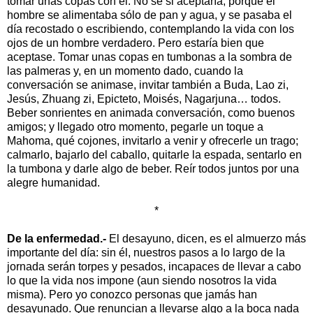
tomar unas copas con él. No sé si aceptaría, porque el
hombre se alimentaba sólo de pan y agua, y se pasaba el
día recostado o escribiendo, contemplando la vida con los
ojos de un hombre verdadero. Pero estaría bien que
aceptase. Tomar unas copas en tumbonas a la sombra de
las palmeras y, en un momento dado, cuando la
conversación se animase, invitar también a Buda, Lao zi,
Jesús, Zhuang zi, Epicteto, Moisés, Nagarjuna… todos.
Beber sonrientes en animada conversación, como buenos
amigos; y llegado otro momento, pegarle un toque a
Mahoma, qué cojones, invitarlo a venir y ofrecerle un trago;
calmarlo, bajarlo del caballo, quitarle la espada, sentarlo en
la tumbona y darle algo de beber. Reír todos juntos por una
alegre humanidad.
*
De la enfermedad.-
El desayuno, dicen, es el almuerzo más
importante del día: sin él, nuestros pasos a lo largo de la
jornada serán torpes y pesados, incapaces de llevar a cabo
lo que la vida nos impone (aun siendo nosotros la vida
misma). Pero yo conozco personas que jamás han
desayunado. Que renuncian a llevarse algo a la boca nada