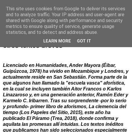
This site uses cookies from Google to deliver its services
and to analyze traffic. Your IP address and user-agent are
shared with Google along with performance and security
▼
metrics to ensure quality of service, generate usage
statistics, and to detect and address abuse.
Ander Mayora: Deseo de ser planta, y
LEARN MORE
GOT IT
otros textos breves
Licenciado en Humanidades, Ander Mayora (Éibar,
Guipúzcoa, 1978) ha vivido en Mozambique y Londres, y
actualmente reside en San Sebastián. Forma parte de la
que algunos han llamado la "escuela vasca" aforística,
en la cual se incluyen también Aitor Francos o Karlos
Linazaroso y, en una generación anterior, Ramón Eder y
Karmelo C. Iribarren. Tras su sorprendente -por lo serio
y profundo- primer libro de aforismos, La clemencia del
tiempo (Los Papeles del Sitio, 2015), este año ha
publicado El Páramo (Trea, 2018), donde confirma y
aquilata las promesas allí intuidas. Los textos inéditos
que publicamos han sido seleccionados especialmente