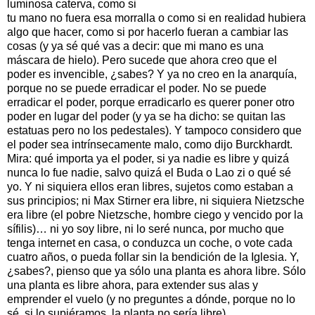
luminosa caterva, como si
tu mano no fuera esa morralla o como si en realidad hubiera
algo que hacer, como si por hacerlo fueran a cambiar las
cosas (y ya sé qué vas a decir: que mi mano es una
máscara de hielo). Pero sucede que ahora creo que el
poder es invencible, ¿sabes? Y ya no creo en la anarquía,
porque no se puede erradicar el poder. No se puede
erradicar el poder, porque erradicarlo es querer poner otro
poder en lugar del poder (y ya se ha dicho: se quitan las
estatuas pero no los pedestales). Y tampoco considero que
el poder sea intrínsecamente malo, como dijo Burckhardt.
Mira: qué importa ya el poder, si ya nadie es libre y quizá
nunca lo fue nadie, salvo quizá el Buda o Lao zi o qué sé
yo. Y ni siquiera ellos eran libres, sujetos como estaban a
sus principios; ni Max Stirner era libre, ni siquiera Nietzsche
era libre (el pobre Nietzsche, hombre ciego y vencido por la
sífilis)… ni yo soy libre, ni lo seré nunca, por mucho que
tenga internet en casa, o conduzca un coche, o vote cada
cuatro años, o pueda follar sin la bendición de la Iglesia. Y,
¿sabes?, pienso que ya sólo una planta es ahora libre. Sólo
una planta es libre ahora, para extender sus alas y
emprender el vuelo (y no preguntes a dónde, porque no lo
sé, si lo supiéramos, la planta no sería libre).