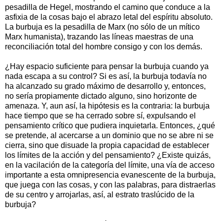
pesadilla de Hegel, mostrando el camino que conduce a la
asfixia de la cosas bajo el abrazo letal del espíritu absoluto.
La burbuja es la pesadilla de Marx (no sólo de un mítico
Marx humanista), trazando las líneas maestras de una
reconci­liación total del hombre consigo y con los demás.
¿Hay espacio suficiente para pensar la burbuja cuando ya
nada escapa a su control? Si es así, la burbuja todavía no
ha alcanzado su grado máximo de desarrollo y, entonces,
no sería propiamente dictado alguno, sino horizonte de
amenaza. Y, aun así, la hipótesis es la contraria: la burbuja
hace tiempo que se ha cerrado sobre sí, expulsando el
pensamiento crítico que pudiera inquietarla. Entonces, ¿qué
se pretende, al acercarse a un dominio que no se abre ni se
cierra, sino que disuade la propia capacidad de establecer
los límites de la acción y del pensamiento? ¿Existe quizás,
en la vacilación de la categoría del límite, una vía de acceso
importante a esta omni­presen­cia evanes­cente de la burbuja,
que juega con las cosas, y con las palabras, para distraerlas
de su centro y arrojarlas, así, al estrato traslúcido de la
burbuja?