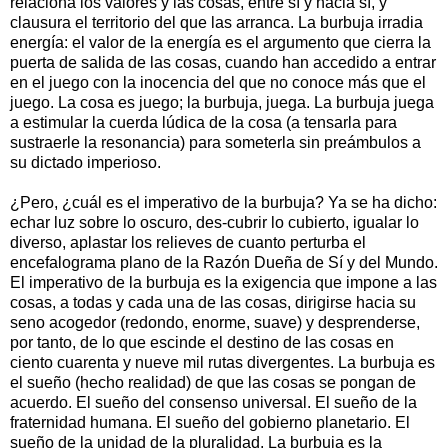
relaciona los valores y las cosas, entre sí y hacia sí, y
clausura el territorio del que las arranca. La burbuja irradia
energía: el valor de la energía es el argumento que cierra la
puerta de salida de las cosas, cuando han accedido a entrar
en el juego con la inocencia del que no conoce más que el
juego. La cosa es juego; la burbuja, juega. La burbuja juega
a estimular la cuerda lúdica de la cosa (a tensarla para
sustraerle la resonancia) para someterla sin preámbulos a
su dictado imperioso.
¿Pero, ¿cuál es el imperati­vo de la burbuja? Ya se ha dicho:
echar luz sobre lo oscuro, des-cubrir lo cubierto, igualar lo
diverso, aplastar los relieves de cuanto perturba el
encefalograma plano de la Razón Dueña de Sí y del Mundo.
El imperativo de la burbuja es la exigencia que impone a las
cosas, a todas y cada una de las cosas, dirigirse hacia su
seno acogedor (redondo, enorme, suave) y desprenderse,
por tanto, de lo que escinde el destino de las cosas en
ciento cuarenta y nueve mil rutas divergen­tes. La burbuja es
el sueño (hecho realidad) de que las cosas se pongan de
acuerdo. El sueño del consenso universal. El sueño de la
fraternidad humana. El sueño del gobierno planetario. El
sueño de la unidad de la pluralidad. La burbuja es la