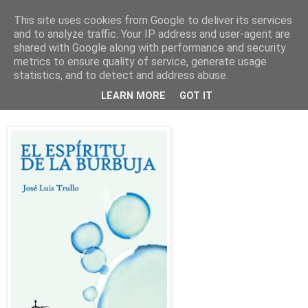
This site uses cookies from Google to deliver its services
and to analyze traffic. Your IP address and user-agent are
shared with Google along with performance and security
▼
metrics to ensure quality of service, generate usage
statistics, and to detect and address abuse.
El espíritu de la burbuja
LEARN MORE
GOT IT